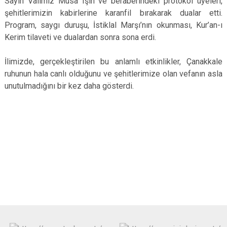
Sayın Valimiz Musa Işın ve beraberindeki protokol üyeleri,
şehitlerimizin kabirlerine karanfil bırakarak dualar etti.
Program, saygı duruşu, İstiklal Marşı’nın okunması, Kur’an-ı
Kerim tilaveti ve dualardan sonra sona erdi.
İlimizde, gerçekleştirilen bu anlamlı etkinlikler, Çanakkale
ruhunun hala canlı olduğunu ve şehitlerimize olan vefanın asla
unutulmadığını bir kez daha gösterdi.