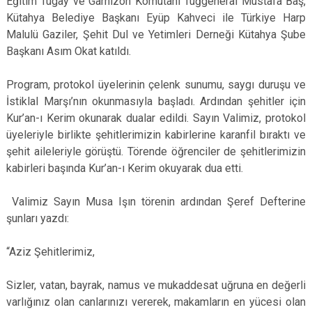
Eğitim Tugay ve Garnizon Komutanı Tuğgeneral Mustafa Baş,
Kütahya Belediye Başkanı Eyüp Kahveci ile Türkiye Harp
Malulü Gaziler, Şehit Dul ve Yetimleri Derneği Kütahya Şube
Başkanı Asım Okat katıldı.
Program, protokol üyelerinin çelenk sunumu, saygı duruşu ve
İstiklal Marşı’nın okunmasıyla başladı. Ardından şehitler için
Kur’an-ı Kerim okunarak dualar edildi. Sayın Valimiz, protokol
üyeleriyle birlikte şehitlerimizin kabirlerine karanfil bıraktı ve
şehit aileleriyle görüştü. Törende öğrenciler de şehitlerimizin
kabirleri başında Kur’an-ı Kerim okuyarak dua etti.
Valimiz Sayın Musa Işın törenin ardından Şeref Defterine
şunları yazdı:
“Aziz Şehitlerimiz,
Sizler, vatan, bayrak, namus ve mukaddesat uğruna en değerli
varlığınız olan canlarınızı vererek, makamların en yücesi olan