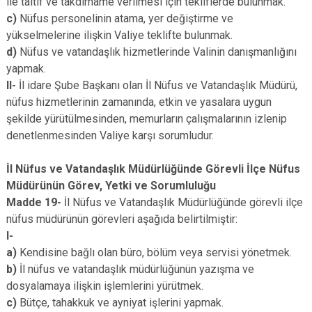
ile taltif ve takdirname verilmesi için tekliflerde bulunmak.
c)
Nüfus personelinin atama, yer değiştirme ve
yükselmelerine ilişkin Valiye teklifte bulunmak.
d)
Nüfus ve vatandaşlık hizmetlerinde Valinin danışmanlığını
yapmak.
II-
İl idare Şube Başkanı olan İl Nüfus ve Vatandaşlık Müdürü,
nüfus hizmetlerinin zamanında, etkin ve yasalara uygun
şekilde yürütülmesinden, memurların çalışmalarının izlenip
denetlenmesinden Valiye karşı sorumludur.
İl Nüfus ve Vatandaşlık Müdürlüğünde Görevli İlçe Nüfus
Müdürünün Görev, Yetki ve Sorumluluğu
Madde 19-
İl Nüfus ve Vatandaşlık Müdürlüğünde görevli ilçe
nüfus müdürünün görevleri aşağıda belirtilmiştir:
I-
a)
Kendisine bağlı olan büro, bölüm veya servisi yönetmek.
b)
İl nüfus ve vatandaşlık müdürlüğünün yazışma ve
dosyalamaya ilişkin işlemlerini yürütmek.
c)
Bütçe, tahakkuk ve ayniyat işlerini yapmak.