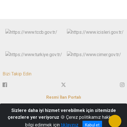
Bizi Takip Edin
Resmi İlan Portalı
Sizlere daha iyi hizmet verebilmek için sitemizde
Servi Mh. Zafer Meydanı No:1 43050 Merkez/KÜTAHYA
çerezlere yer veriyoruz
🍪 Çerez politikamız hakkında
İletişim : 0 274 223 69 93
bilgi edinmek için
tıklayınız
Kabul et