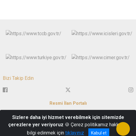
Bizi Takip Edin
Resmi İlan Portalı
Sizlere daha iyi hizmet verebilmek için sitemizde
Servi Mh. Zafer Meydanı No:1 43050 Merkez/KÜTAHYA
çerezlere yer veriyoruz
🍪 Çerez politikamız hakkında
İletişim : 0 274 223 69 93
bilgi edinmek için
tıklayınız
Kabul et