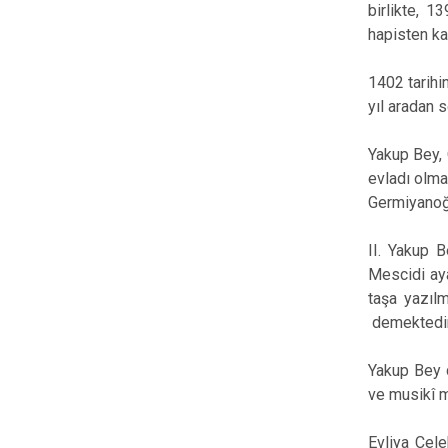
birlikte, 1
hapisten ka
1402 tarihi
yıl aradan 
Yakup Bey, 
evladı olma
Germiyanoğu
II. Yakup 
Mescidi aya
taşa yazılm
demektedi
Yakup Bey d
ve musikî m
Evliya Çele