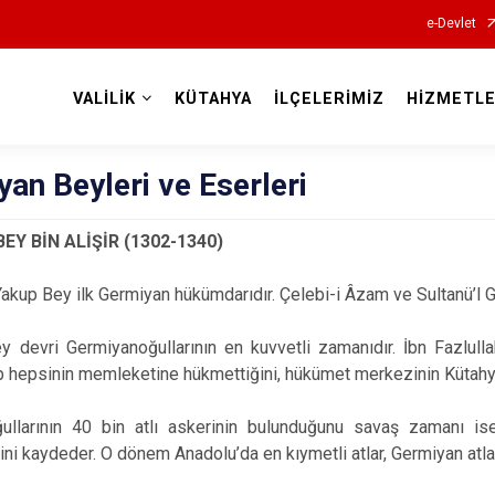
e-Devlet
VALİLİK
KÜTAHYA
İLÇELERİMİZ
HİZMETLE
Valilikler
an Beyleri ve Eserleri
BEY BİN ALİŞİR (1302-1340)
 Yakup Bey ilk Germiyan hükümdarıdır. Çelebi-i Âzam ve Sultanü’l G
y devri Germiyanoğullarının en kuvvetli zamanıdır. İbn Fazlull
 hepsinin memleketine hükmettiğini, hükümet merkezinin Kütahya 
ullarının 40 bin atlı askerinin bulunduğunu savaş zamanı ise
ğini kaydeder. O dönem Anadolu’da en kıymetli atlar, Germiyan atlar