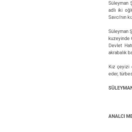
Süleyman Şa
adlı iki o
Savcı’nın k
Süleyman Ş
kuzeyinde O
Devlet Hat
akrabalık b
Kız çeyizi 
eder, türbes
SÜLEYMAN
ANALCI ME