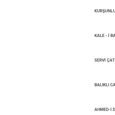
KURŞUNLU
KALE - İ B
SERVİ ÇAT
BALIKLI C
AHMED-İ D