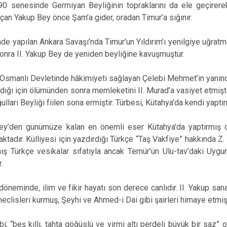
390 senesinde Germiyan Beyliğinin topraklarını da ele geçirer
çan Yakup Bey önce Şam’a gider, oradan Timur’a sığınır.
nde yapılan Ankara Savaşı’nda Timur’un Yıldırım’ı yenilgiye uğrat
sonra II. Yakup Bey de yeniden beyliğine kavuşmuştur.
Osmanlı Devletinde hâkimiyeti sağlayan Çelebi Mehmet’in yanında
dığı için ölümünden sonra memleketini II. Murad’a vasiyet etmişt
lları Beyliği fiilen sona ermiştir. Türbesi, Kütahya’da kendi yaptı
Bey’den günümüze kalan en önemli eser Kütahya’da yaptırmış ol
ktadır. Külliyesi için yazdırdığı Türkçe “Taş Vakfiye” hakkında Z
ış Türkçe vesikalar sıfatıyla ancak Temür’ün Ulu-tav’daki Uygur
r.
öneminde, ilim ve fikir hayatı son derece canlıdır. II. Yakup sa
eclisleri kurmuş, Şeyhi ve Ahmed-i Dai gibi şairleri himaye etmiş
bi; “beş kıllı, tahta göğüslü ve yirmi altı perdeli büyük bir saz”