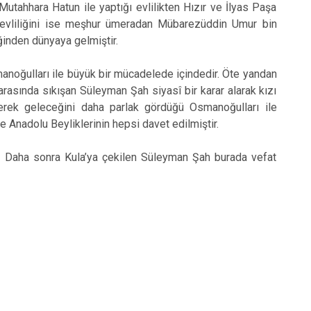
utahhara Hatun ile yaptığı evlilikten Hızır ve İlyas Paşa
er evliliğini ise meşhur ümeradan Mübarezüddin Umur bin
iğinden dünyaya gelmiştir.
oğulları ile büyük bir mücadelede içindedir. Öte yandan
rasında sıkışan Süleyman Şah siyasî bir karar alarak kızı
rerek geleceğini daha parlak gördüğü Osmanoğulları ile
le Anadolu Beyliklerinin hepsi davet edilmiştir.
ir. Daha sonra Kula’ya çekilen Süleyman Şah burada vefat