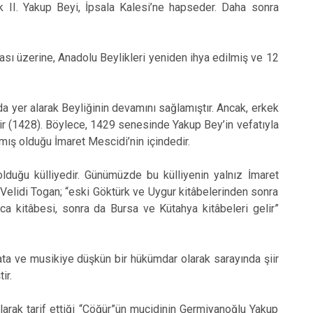
ek II. Yakup Beyi, İpsala Kalesi’ne hapseder. Daha sonra
ması üzerine, Anadolu Beylikleri yeniden ihya edilmiş ve 12
 yer alarak Beyliğinin devamını sağlamıştır. Ancak, erkek
ir (1428). Böylece, 1429 senesinde Yakup Bey’in vefatıyla
rmış olduğu İmaret Mescidi’nin içindedir.
duğu külliyedir. Günümüzde bu külliyenin yalnız İmaret
. Velidi Togan; “eski Göktürk ve Uygur kitâbelerinden sonra
ca kitâbesi, sonra da Bursa ve Kütahya kitâbeleri gelir”
nata ve musikiye düşkün bir hükümdar olarak sarayında şiir
tir.
 olarak tarif ettiği “Çöğür”ün mucidinin Germiyanoğlu Yakup