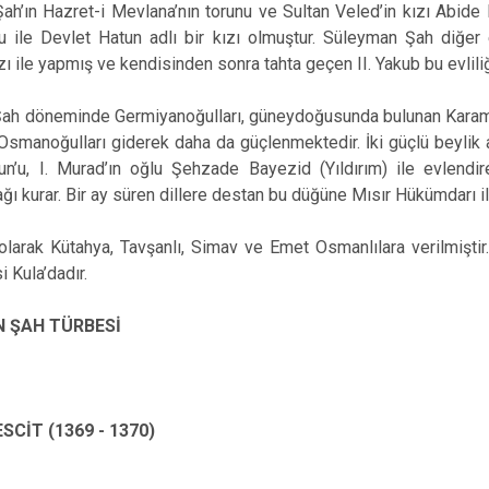
h’ın Hazret-i Mevlana’nın torunu ve Sultan Veled’in kızı Abide M
ğlu ile Devlet Hatun adlı bir kızı olmuştur. Süleyman Şah diğ
ızı ile yapmış ve kendisinden sonra tahta geçen II. Yakub bu evlil
ah döneminde Germiyanoğulları, güneydoğusunda bulunan Karaman
smanoğulları giderek daha da güçlenmektedir. İki güçlü beylik a
un’u, I. Murad’ın oğlu Şehzade Bayezid (Yıldırım) ile evlendi
ağı kurar. Bir ay süren dillere destan bu düğüne Mısır Hükümdarı i
olarak Kütahya, Tavşanlı, Simav ve Emet Osmanlılara verilmişt
i Kula’dadır.
 ŞAH TÜRBESİ
SCİT (1369 - 1370)