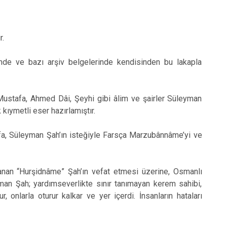
r.
inde ve bazı arşiv belgelerinde kendisinden bu lakapla
Mustafa, Ahmed Dâi, Şeyhi gibi âlim ve şairler Süleyman
ıymetli eser hazırlamıştır.
a, Süleyman Şah’ın isteğiyle Farsça Marzubânnâme’yi ve
nan “Hurşidnâme” Şah’ın vefat etmesi üzerine, Osmanlı
man Şah; yardımseverlikte sınır tanımayan kerem sahibi,
r, onlarla oturur kalkar ve yer içerdi. İnsanların hataları