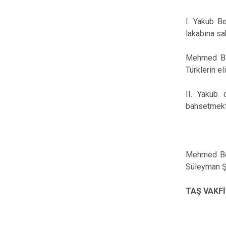
I. Yakub B
lakabına s
Mehmed Bey
Türklerin el
II. Yakub 
bahsetmekt
“Küldi’y
Simav G
Mehmed Bey’
Süleyman Şa
TAŞ VAKF