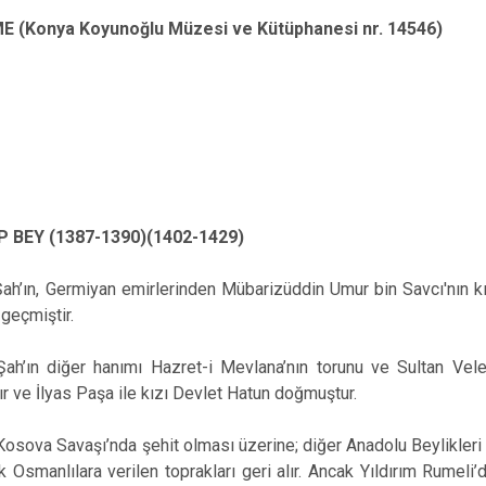
 (Konya Koyunoğlu Müzesi ve Kütüphanesi nr. 14546)
P BEY (1387-1390)(1402-1429)
h’ın, Germiyan emirlerinden Mübarizüddin Umur bin Savcı'nın k
 geçmiştir.
ah’ın diğer hanımı Hazret-i Mevlana’nın torunu ve Sultan Vele
zır ve İlyas Paşa ile kızı Devlet Hatun doğmuştur.
 Kosova Savaşı’nda şehit olması üzerine; diğer Anadolu Beylikle
k Osmanlılara verilen toprakları geri alır. Ancak Yıldırım Rumeli