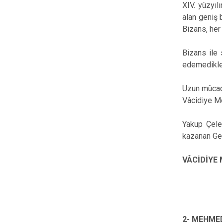
XIV. yüzyıl
alan geniş 
Bizans, her
Bizans ile 
edemedikler
Uzun mücade
Vâcidiye Med
Yakup Çele
kazanan Ger
VÂCİDİYE
2- MEHMED