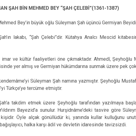
AN ŞAH BİN MEHMED BEY “ŞAH ÇELEBİ”(1361-1387)
ehmed Bey’in büyük oğlu Süleyman Şah üçüncü Germiyan Beyidi
ah’ın lakabı, “Şah Çelebi”dir. Kütahya Analcı Mescid kitabes
imar ve kültür faaliyetleri öne çıkmaktadır. Ahmedî, Şeyhoğlu 
isinde yer almış ve Germiyan hükümdarına sunmak üzere pek çok k
kendernâme’yi Süleyman Şah namına yazmıştır. Şeyhoğlu Mustaf
yi Türkçe’ye tercüme etmiştir.
ah’a takdim etmek üzere Şeyhoğlu tarafından yazılmaya başla
Yıldırım Bayezid’a sunulur. Hurşidnâme’deki tasvire göre Süley
kişidir. Öyle alçak gönüllüdür ki, yanında kullar kulluğunu unutu
ağışlayıcı, halka karşı âdil ve devletin idaresinde tavizsizdi.