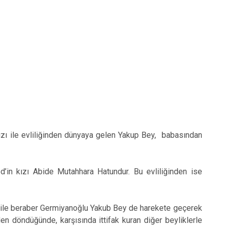
ızı ile evliliğinden dünyaya gelen Yakup Bey, babasından
d’in kızı Abide Mutahhara Hatundur. Bu evliliğinden ise
ri ile beraber Germiyanoğlu Yakub Bey de harekete geçerek
’den döndüğünde, karşısında ittifak kuran diğer beyliklerle