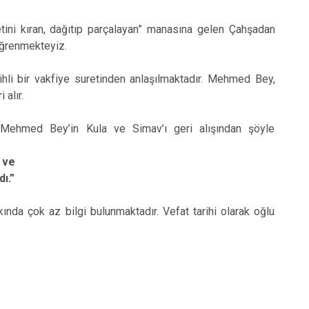
ini kıran, dağıtıp parçalayan” manasına gelen Çahşadan
öğrenmekteyiz.
li bir vakfiye suretinden anlaşılmaktadır. Mehmed Bey,
 alır.
i Mehmed Bey’in Kula ve Simav’ı geri alışından şöyle
 ve
ı.”
nda çok az bilgi bulunmaktadır. Vefat tarihi olarak oğlu