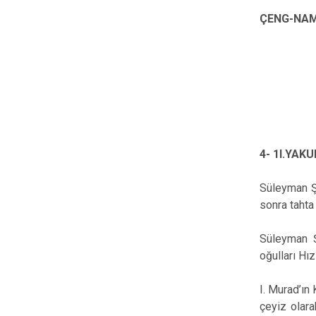
ÇENG-NAME
4-
1I.YAKU
Süleyman Şa
sonra tahta
Süleyman Ş
oğulları Hı
I. Murad’ın
çeyiz olara