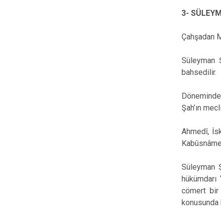
3- SÜLEYM
Çahşadan M
Süleyman Ş
bahsedilir.
Döneminde 
Şah’ın mecl
Ahmedî, İs
Kabûsnâme’
Süleyman Ş
hükümdarı 
cömert bir 
konusunda b