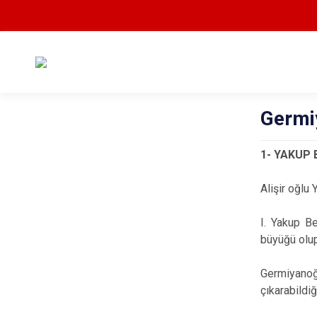
Germiy
1- YAKUP 
Alişir oğlu
I. Yakup Be
büyüğü olup
Germiyanoğ
çıkarabildi