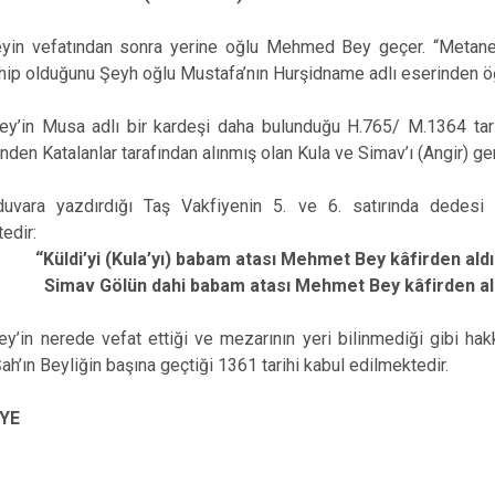
eyin vefatından sonra yerine oğlu Mehmed Bey geçer. “Metanet
ahip olduğunu Şeyh oğlu Mustafa’nın Hurşidname adlı eserinden 
’in Musa adlı bir kardeşi daha bulunduğu H.765/ M.1364 tarih
inden Katalanlar tarafından alınmış olan Kula ve Simav’ı (Angir) geri
duvara yazdırdığı Taş Vakfiyenin 5. ve 6. satırında dedes
edir:
i (Kula’yı) babam atası Mehmet Bey kâfirden aldı
ölün dahi babam atası Mehmet Bey kâfirden ald
in nerede vefat ettiği ve mezarının yeri bilinmediği gibi hakkı
h’ın Beyliğin başına geçtiği 1361 tarihi kabul edilmektedir.
İYE