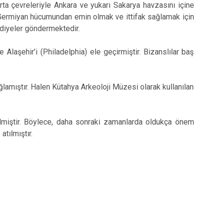
parta çevreleriyle Ankara ve yukarı Sakarya havzasını içine
an Germiyan hücumundan emin olmak ve ittifak sağlamak için
ediyeler göndermektedir.
Alaşehir’i (Philadelphia) ele geçirmiştir. Bizanslılar baş
amıştır. Halen Kütahya Arkeoloji Müzesi olarak kullanılan
lmiştir. Böylece, daha sonraki zamanlarda oldukça önem
atılmıştır.