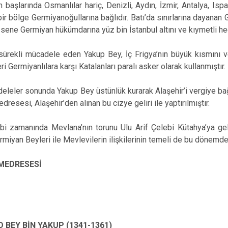
ın başlarında Osmanlılar hariç, Denizli, Aydın, İzmir, Antalya, Is
bir bölge Germiyanoğullarına bağlıdır. Batı’da sınırlarına dayan
 sene Germiyan hükümdarına yüz bin İstanbul altını ve kıymetli h
sürekli mücadele eden Yakup Bey, İç Frigya’nın büyük kısmını ve 
i Germiyanlılara karşı Katalanları paralı asker olarak kullanmıştır.
leler sonunda Yakup Bey üstünlük kurarak Alaşehir’i vergiye bağl
resesi, Alaşehir’den alınan bu cizye geliri ile yaptırılmıştır.
bi zamanında Mevlana’nın torunu Ulu Arif Çelebi Kütahya’ya ge
miyan Beyleri ile Mevlevilerin ilişkilerinin temeli de bu dönemde 
 MEDRESESİ
 BEY BİN YAKUP (1341-1361)