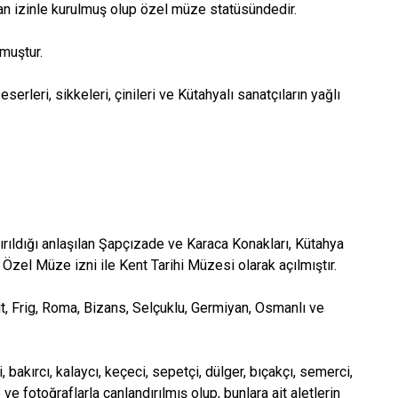
an izinle kurulmuş olup özel müze statüsündedir.
lmuştur.
rleri, sikkeleri, çinileri ve Kütahyalı sanatçıların yağlı
rıldığı anlaşılan Şapçızade ve Karaca Konakları, Kütahya
 Özel Müze izni ile Kent Tarihi Müzesi olarak açılmıştır.
t, Frig, Roma, Bizans, Selçuklu, Germiyan, Osmanlı ve
akırcı, kalaycı, keçeci, sepetçi, dülger, bıçakçı, semerci,
e fotoğraflarla canlandırılmış olup, bunlara ait aletlerin