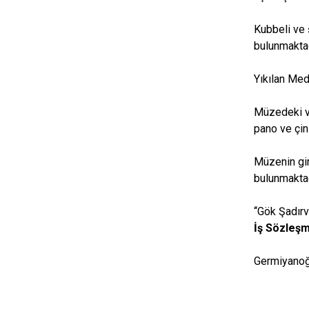
Kubbeli ve 
bulunmakta
Yıkılan Med
Müzedeki vit
pano ve çin
Müzenin gir
bulunmakta
‘‘Gök Şadır
İş Sözleşm
Germiyanoğl