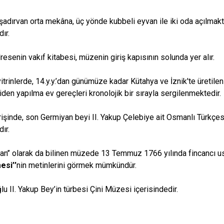
şadırvan orta mekâna, üç yönde kubbeli eyvan ile iki oda açılmakt
dır.
resenin vakıf kitabesi, müzenin giriş kapısının solunda yer alır.
rinlerde, 14.y.y.’dan günümüze kadar Kütahya ve İznik'te üretilen ç
iden yapılma ev gereçleri kronolojik bir sırayla sergilenmektedir.
işinde, son Germiyan beyi II. Yakup Çelebiye ait Osmanlı Türkçe
dır.
van’’ olarak da bilinen müzede 13 Temmuz 1766 yılında fincancı ust
esi’’
nin metinlerini görmek mümkündür.
u II. Yakup Bey’in türbesi Çini Müzesi içerisindedir.