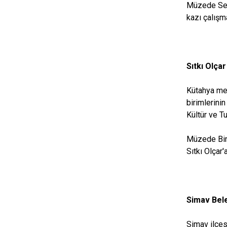
Müzede Seyi
kazı çalışm
Sıtkı Olça
Kütahya mer
birimlerini
Kültür ve T
Müzede Birl
Sıtkı Olçar'
Simav Bel
Simav ilçes