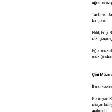
uğramanız 
Tarihi ve d
bir şehir.
Hitit, Frig
sizi geçmiş
Eğer müzele
müziğinden 
Çini Müzes
İl merkezin
Germiyan Be
oluşan küll
açılmıştır.