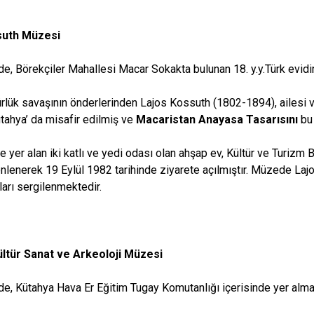
suth Müzesi
de, Börekçiler Mahallesi Macar Sokakta bulunan 18. y.y.Türk evidir.
lük savaşının önderlerinden Lajos Kossuth (1802-1894), ailesi ve 
tahya’ da misafir edilmiş ve
Macaristan Anayasa Tasarısını
bu
e yer alan iki katlı ve yedi odası olan ahşap ev, Kültür ve Turiz
nlenerek 19 Eylül 1982 tarihinde ziyarete açılmıştır. Müzede Lajos
kları sergilenmektedir.
ltür Sanat ve Arkeoloji Müzesi
de, Kütahya Hava Er Eğitim Tugay Komutanlığı içerisinde yer alma