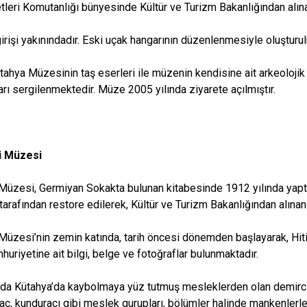
leri Komutanlığı bünyesinde Kültür ve Turizm Bakanlığından alın
irişi yakınındadır. Eski uçak hangarının düzenlenmesiyle oluşturu
hya Müzesinin taş eserleri ile müzenin kendisine ait arkeolojik ese
arı sergilenmektedir. Müze 2005 yılında ziyarete açılmıştır.
i Müzesi
 Müzesi, Germiyan Sokakta bulunan kitabesinde 1912 yılında yaptı
tarafından restore edilerek, Kültür ve Turizm Bakanlığından alınan
 Müzesi’nin zemin katında, tarih öncesi dönemden başlayarak, Hiti
huriyetine ait bilgi, belge ve fotoğraflar bulunmaktadır.
ında Kütahya’da kaybolmaya yüz tutmuş mesleklerden olan demirci, b
raç, kunduracı gibi meslek gurupları, bölümler halinde mankenlerle v