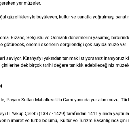
gereken yer müzeler.
oğal güzellikleriyle büyüleyen, kültür ve sanatla yoğrulmuş, sana
, Roma, Bizans, Selçuklu ve Osmanlı dönemlerini yaşamış, birbiri
e götürecek, önemli eserlerin sergilendiği çok sayıda müze var.
ri seviyor, Kütahya’yı yakından tanımak istiyorsanız inanıyoruz ki 
çinilerine dek birçok tarihi değere tanıklık edebileceğiniz müze
i
de, Paşam Sultan Mahallesi Ulu Cami yanında yer alan müze,
Tür
yi II. Yakup Çelebi (1387 -1429) tarafından 1411 yılında yaptır
iyenin imaret ve türbe bölümü, Kültür ve Turizm Bakanlığınca çini 