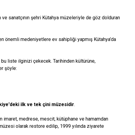
tın ve sanatçının şehri Kütahya müzeleriyle de göz dolduran
nden önemli medeniyetlere ev sahipliği yapmış Kütahya’da
bu liste ilginizi çekecek. Tarihinden kültürüne,
ler şöyle:
kiye'deki ilk ve tek çini müzesidir
.
ılan imaret, medrese, mescit, kütüphane ve hamamdan
müzesi olarak restore edilip, 1999 yılında ziyarete