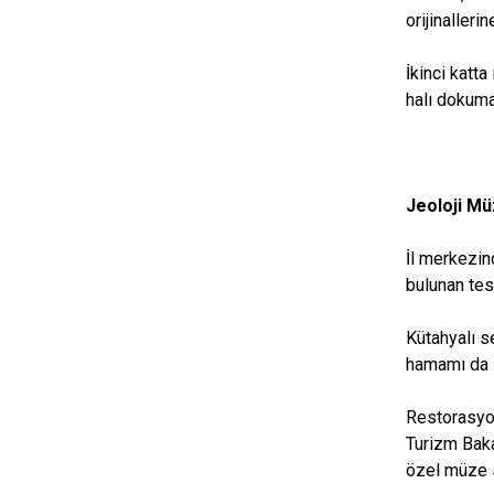
orijinalleri
İkinci katta
halı dokumac
Jeoloji Mü
İl merkezin
bulunan tes
Kütahyalı s
hamamı da 
Restorasyon
Turizm Baka
özel müze 