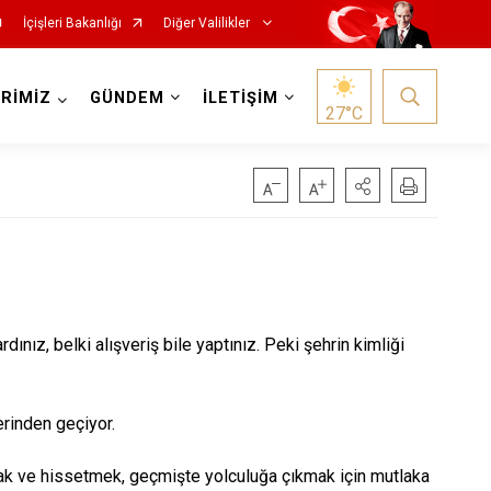
İçişleri Bakanlığı
Diğer Valilikler
RİMİZ
GÜNDEM
İLETİŞİM
27
°C
dınız, belki alışveriş bile yaptınız. Peki şehrin kimliği
erinden geçiyor.
mak ve hissetmek, geçmişte yolculuğa çıkmak için mutlaka