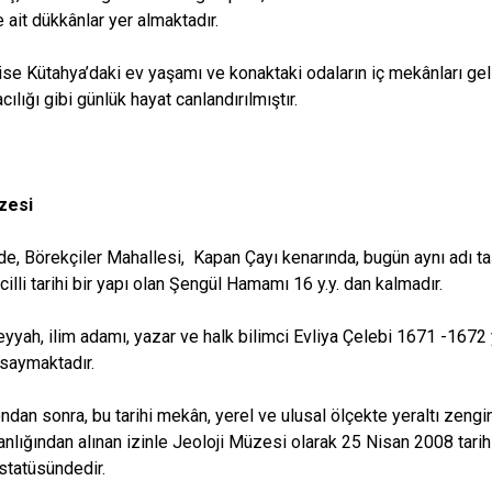
ne ait dükkânlar yer almaktadır.
 ise Kütahya’daki ev yaşamı ve konaktaki odaların iç mekânları geli
ılığı gibi günlük hayat canlandırılmıştır.
zesi
de, Börekçiler Mahallesi, Kapan Çayı kenarında, bugün aynı adı t
cilli tarihi bir yapı olan Şengül Hamamı 16 y.y. dan kalmadır.
eyyah, ilim adamı, yazar ve halk bilimci Evliya Çelebi 1671 -1672
saymaktadır.
dan sonra, bu tarihi mekân, yerel ve ulusal ölçekte yeraltı zengin
nlığından alınan izinle Jeoloji Müzesi olarak 25 Nisan 2008 tarih
statüsündedir.