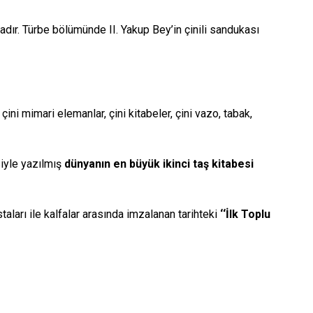
adır. Türbe bölümünde II. Yakup Bey’in çinili sandukası
ini mimari elemanlar, çini kitabeler, çini vazo, tabak,
siyle yazılmış
dünyanın en büyük ikinci taş kitabesi
aları ile kalfalar arasında imzalanan tarihteki
‘‘İlk Toplu