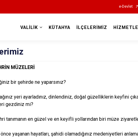
e-Devlet
VALİLİK
KÜTAHYA
İLÇELERİMİZ
HİZMETLE
Valilikler
erimiz
HRİN MÜZELERİ
iğiniz bir şehirde ne yaparsınız?
ınız yeri ayarladınız, dinlendiniz, doğal güzelliklerin keyfini çıkar
ri gezdiniz mi?
hri tanımanın en güzel ve en keyifli yollarından biri müze ziyaretl
önce yaşanan hayatları, şahidi olamadığınız medeniyetleri anla