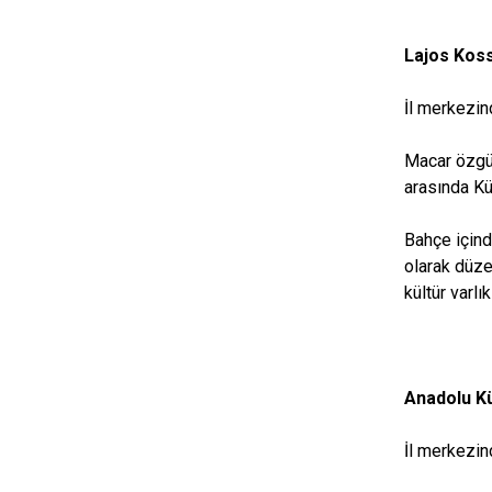
Lajos Kos
İl merkezin
Macar özgür
arasında Kü
Bahçe içind
olarak düze
kültür varlı
Anadolu Kü
İl merkezin