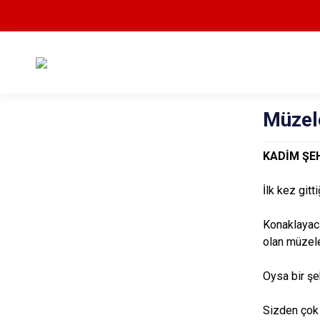
Müzel
KADİM ŞE
İlk kez gitt
Konaklayacağ
olan müzele
Oysa bir şe
Sizden çok 