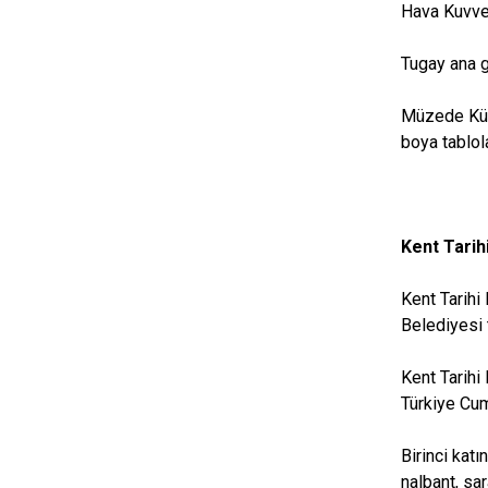
Hava Kuvvet
Tugay ana g
Müzede Küta
boya tablol
Kent Tarih
Kent Tarihi
Belediyesi 
Kent Tarihi
Türkiye Cum
Birinci kat
nalbant, sa