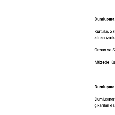
Dumlupınar
Kurtuluş Sa
alınan izin
Orman ve Su
Müzede Kurtu
Dumlupınar
Dumlupınar 
çıkarılan e