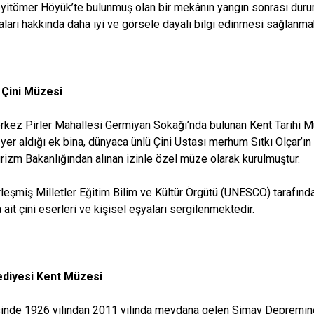
tömer Höyük’te bulunmuş olan bir mekânın yangın sonrası durumu
aları hakkında daha iyi ve görsele dayalı bilgi edinmesi sağlanm
r Çini Müzesi
kez Pirler Mahallesi Germiyan Sokağı’nda bulunan Kent Tarihi Müz
n yer aldığı ek bina, dünyaca ünlü Çini Ustası merhum Sıtkı Olçar’
urizm Bakanlığından alınan izinle özel müze olarak kurulmuştur.
eşmiş Milletler Eğitim Bilim ve Kültür Örgütü (UNESCO) tarafınd
a ait çini eserleri ve kişisel eşyaları sergilenmektedir.
ediyesi Kent Müzesi
inde 1926 yılından 2011 yılında meydana gelen Simav Depremine